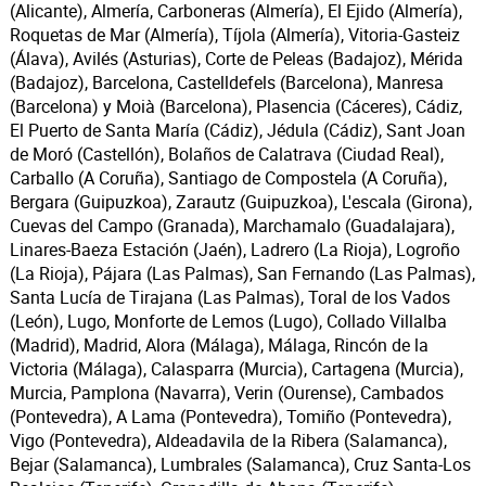
(Alicante), Almería, Carboneras (Almería), El Ejido (Almería),
Roquetas de Mar (Almería), Tíjola (Almería), Vitoria-Gasteiz
(Álava), Avilés (Asturias), Corte de Peleas (Badajoz), Mérida
(Badajoz), Barcelona, Castelldefels (Barcelona), Manresa
(Barcelona) y Moià (Barcelona), Plasencia (Cáceres), Cádiz,
El Puerto de Santa María (Cádiz), Jédula (Cádiz), Sant Joan
de Moró (Castellón), Bolaños de Calatrava (Ciudad Real),
Carballo (A Coruña), Santiago de Compostela (A Coruña),
Bergara (Guipuzkoa), Zarautz (Guipuzkoa), L'escala (Girona),
Cuevas del Campo (Granada), Marchamalo (Guadalajara),
Linares-Baeza Estación (Jaén), Ladrero (La Rioja), Logroño
(La Rioja), Pájara (Las Palmas), San Fernando (Las Palmas),
Santa Lucía de Tirajana (Las Palmas), Toral de los Vados
(León), Lugo, Monforte de Lemos (Lugo), Collado Villalba
(Madrid), Madrid, Alora (Málaga), Málaga, Rincón de la
Victoria (Málaga), Calasparra (Murcia), Cartagena (Murcia),
Murcia, Pamplona (Navarra), Verin (Ourense), Cambados
(Pontevedra), A Lama (Pontevedra), Tomiño (Pontevedra),
Vigo (Pontevedra), Aldeadavila de la Ribera (Salamanca),
Bejar (Salamanca), Lumbrales (Salamanca), Cruz Santa-Los