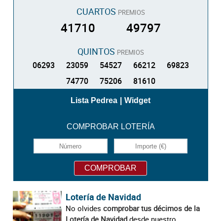
CUARTOS
PREMIOS
41710
49797
QUINTOS
PREMIOS
06293
23059
54527
66212
69823
74770
75206
81610
Lista Pedrea
|
Widget
COMPROBAR LOTERÍA
Lotería de Navidad
No olvides
comprobar tus décimos de la
Lotería de Navidad
desde nuestro