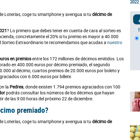
2022
de Loterías, coge tu smartphone y averigua si tu
décimo de
2021
? Lo primero que debes tener en cuenta de cara al sorteo es
acienda, concretamente el 20% si tu premio es mayor a 40.000
 el Sorteo Extraordinario te recomendamos que acudas a
nuestro
.
euros en premios
entre los 172 millones de décimos emitidos. Los
lorado en 400.000 euros por décimo premiado, el segundo
0.000 al décimo, cuartos premios de 20.000 euros por boleto y
raciados con 6.000 euros por billete.
on la
Pedrea
, donde existen 1.794 premios agraciados con 100
dor
podrás consultar los números de los décimos que hayan
ir de las 9:00 horas del próximo 22 de diciembre.
décimo premiado?
de Loterías, coge tu smartphone y averigua si tu
décimo de