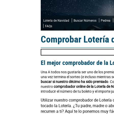
Lotería de Navidad
Buscar Números
Pedrea
FAQs
Comprobar Lotería 
El mejor comprobador de la L
Una A todos nos gustaría ser uno de los premi
una vez termina el sorteo (e incluso mientras
buscar si nuestro décimo ha sido premiado
. C
nuestro
comprobador online de la Lotería de 
introducir el número de tu boleto y el importe j
Utilizar nuestro comprobador de Lotería 
tocado la Lotería. ¿Tu padre, madre o ab
recurren a ti? Aquí te lo ponemos muy fá