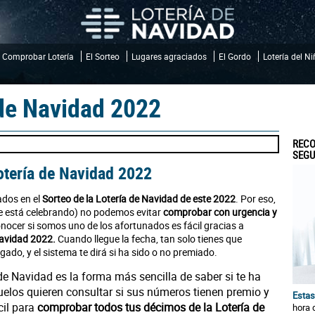
Comprobar Lotería
El Sorteo
Lugares agraciados
El Gordo
Lotería del N
de Navidad 2022
RECO
SEGU
otería de Navidad 2022
ados en el
Sorteo de la Lotería de Navidad de este 2022
. Por eso,
 se está celebrando) no podemos evitar
comprobar con urgencia y
onocer si somos uno de los afortunados es fácil gracias a
Navidad 2022.
Cuando llegue la fecha, tan solo tienes que
ugado, y el sistema te dirá si ha sido o no premiado.
de Navidad es la forma más sencilla de saber si te ha
uelos quieren consultar si sus números tienen premio y
Estas
cil para
comprobar todos tus décimos de la Lotería de
hora 