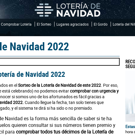
Comprobar Lotería
El Sorteo
Lugares agraciados
El Gordo
Lotería del N
de Navidad 2022
RECO
SEGU
otería de Navidad 2022
ados en el
Sorteo de la Lotería de Navidad de este 2022
. Por eso,
 se está celebrando) no podemos evitar
comprobar con urgencia y
onocer si somos uno de los afortunados es fácil gracias a
Navidad 2022.
Cuando llegue la fecha, tan solo tienes que
ugado, y el sistema te dirá si ha sido o no premiado.
de Navidad es la forma más sencilla de saber si te ha
uelos quieren consultar si sus números tienen premio y
Estas
cil para
comprobar todos tus décimos de la Lotería de
hora 