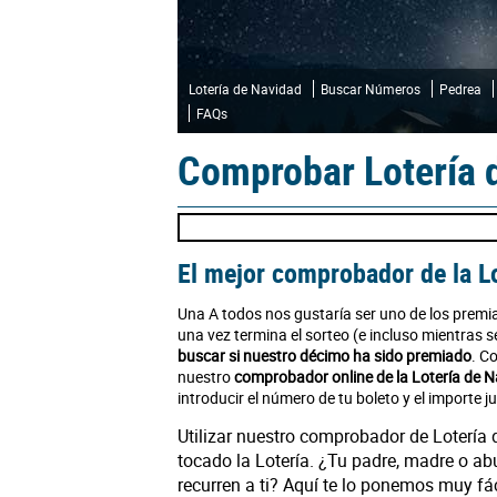
Lotería de Navidad
Buscar Números
Pedrea
FAQs
Comprobar Lotería 
El mejor comprobador de la L
Una A todos nos gustaría ser uno de los premi
una vez termina el sorteo (e incluso mientras
buscar si nuestro décimo ha sido premiado
. C
nuestro
comprobador online de la Lotería de 
introducir el número de tu boleto y el importe j
Utilizar nuestro comprobador de Lotería 
tocado la Lotería. ¿Tu padre, madre o ab
recurren a ti? Aquí te lo ponemos muy fá