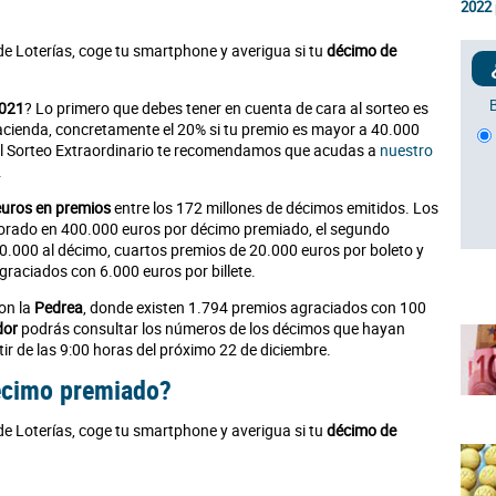
2022
de Loterías, coge tu smartphone y averigua si tu
décimo de
2021
? Lo primero que debes tener en cuenta de cara al sorteo es
acienda, concretamente el 20% si tu premio es mayor a 40.000
 el Sorteo Extraordinario te recomendamos que acudas a
nuestro
.
euros en premios
entre los 172 millones de décimos emitidos. Los
lorado en 400.000 euros por décimo premiado, el segundo
0.000 al décimo, cuartos premios de 20.000 euros por boleto y
raciados con 6.000 euros por billete.
on la
Pedrea
, donde existen 1.794 premios agraciados con 100
dor
podrás consultar los números de los décimos que hayan
ir de las 9:00 horas del próximo 22 de diciembre.
décimo premiado?
de Loterías, coge tu smartphone y averigua si tu
décimo de