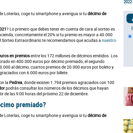
2022
de Loterías, coge tu smartphone y averigua si tu
décimo de
2021
? Lo primero que debes tener en cuenta de cara al sorteo es
acienda, concretamente el 20% si tu premio es mayor a 40.000
 el Sorteo Extraordinario te recomendamos que acudas a
nuestro
.
euros en premios
entre los 172 millones de décimos emitidos. Los
lorado en 400.000 euros por décimo premiado, el segundo
0.000 al décimo, cuartos premios de 20.000 euros por boleto y
raciados con 6.000 euros por billete.
on la
Pedrea
, donde existen 1.794 premios agraciados con 100
dor
podrás consultar los números de los décimos que hayan
ir de las 9:00 horas del próximo 22 de diciembre.
décimo premiado?
de Loterías, coge tu smartphone y averigua si tu
décimo de