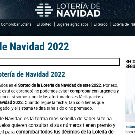
Comprobar Lotería
El Sorteo
Lugares agraciados
El Gordo
Lotería del N
de Navidad 2022
RECO
SEGU
otería de Navidad 2022
ados en el
Sorteo de la Lotería de Navidad de este 2022
. Por eso,
 se está celebrando) no podemos evitar
comprobar con urgencia y
onocer si somos uno de los afortunados es fácil gracias a
Navidad 2022.
Cuando llegue la fecha, tan solo tienes que
ugado, y el sistema te dirá si ha sido o no premiado.
de Navidad es la forma más sencilla de saber si te ha
uelos quieren consultar si sus números tienen premio y
Estas
cil para
comprobar todos tus décimos de la Lotería de
hora 