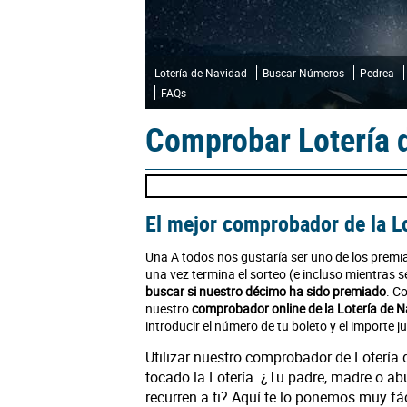
Lotería de Navidad
Buscar Números
Pedrea
FAQs
Comprobar Lotería 
El mejor comprobador de la L
Una A todos nos gustaría ser uno de los premi
una vez termina el sorteo (e incluso mientras
buscar si nuestro décimo ha sido premiado
. C
nuestro
comprobador online de la Lotería de 
introducir el número de tu boleto y el importe j
Utilizar nuestro comprobador de Lotería 
tocado la Lotería. ¿Tu padre, madre o ab
recurren a ti? Aquí te lo ponemos muy fá