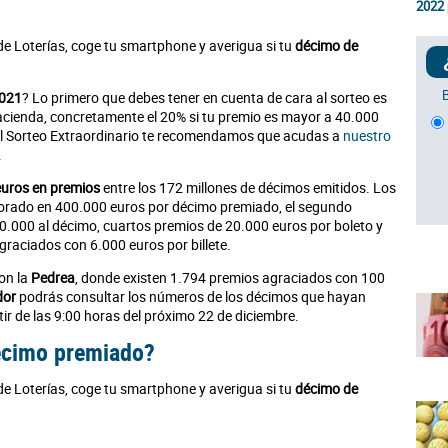
2022
de Loterías, coge tu smartphone y averigua si tu
décimo de
2021
? Lo primero que debes tener en cuenta de cara al sorteo es
acienda, concretamente el 20% si tu premio es mayor a 40.000
 el Sorteo Extraordinario te recomendamos que acudas a
nuestro
.
euros en premios
entre los 172 millones de décimos emitidos. Los
lorado en 400.000 euros por décimo premiado, el segundo
0.000 al décimo, cuartos premios de 20.000 euros por boleto y
raciados con 6.000 euros por billete.
on la
Pedrea
, donde existen 1.794 premios agraciados con 100
dor
podrás consultar los números de los décimos que hayan
ir de las 9:00 horas del próximo 22 de diciembre.
décimo premiado?
de Loterías, coge tu smartphone y averigua si tu
décimo de