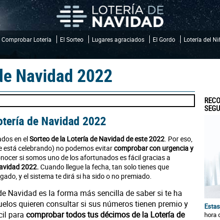
Comprobar Lotería
El Sorteo
Lugares agraciados
El Gordo
Lotería del N
de Navidad 2022
RECO
SEGU
otería de Navidad 2022
ados en el
Sorteo de la Lotería de Navidad de este 2022
. Por eso,
 se está celebrando) no podemos evitar
comprobar con urgencia y
onocer si somos uno de los afortunados es fácil gracias a
Navidad 2022.
Cuando llegue la fecha, tan solo tienes que
ugado, y el sistema te dirá si ha sido o no premiado.
de Navidad es la forma más sencilla de saber si te ha
uelos quieren consultar si sus números tienen premio y
Estas
cil para
comprobar todos tus décimos de la Lotería de
hora 