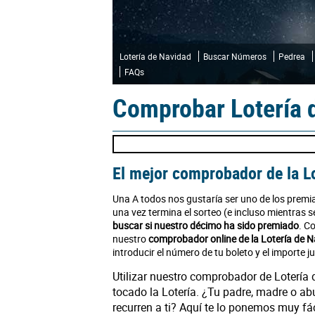
Lotería de Navidad
Buscar Números
Pedrea
FAQs
Comprobar Lotería 
El mejor comprobador de la L
Una A todos nos gustaría ser uno de los premi
una vez termina el sorteo (e incluso mientras
buscar si nuestro décimo ha sido premiado
. C
nuestro
comprobador online de la Lotería de 
introducir el número de tu boleto y el importe j
Utilizar nuestro comprobador de Lotería 
tocado la Lotería. ¿Tu padre, madre o ab
recurren a ti? Aquí te lo ponemos muy fá