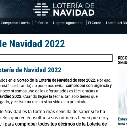
Comprobar Lotería
El Sorteo
Lugares agraciados
El Gordo
Lotería del N
de Navidad 2022
RECO
SEGU
otería de Navidad 2022
ados en el
Sorteo de la Lotería de Navidad de este 2022
. Por eso,
 se está celebrando) no podemos evitar
comprobar con urgencia y
onocer si somos uno de los afortunados es fácil gracias a
Navidad 2022.
Cuando llegue la fecha, tan solo tienes que
ugado, y el sistema te dirá si ha sido o no premiado.
de Navidad es la forma más sencilla de saber si te ha
uelos quieren consultar si sus números tienen premio y
Estas
cil para
comprobar todos tus décimos de la Lotería de
hora 