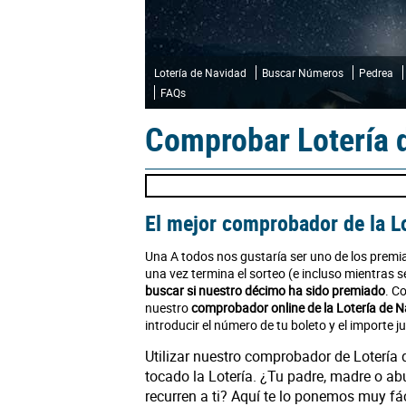
Lotería de Navidad
Buscar Números
Pedrea
FAQs
Comprobar Lotería 
El mejor comprobador de la L
Una A todos nos gustaría ser uno de los premi
una vez termina el sorteo (e incluso mientras
buscar si nuestro décimo ha sido premiado
. C
nuestro
comprobador online de la Lotería de 
introducir el número de tu boleto y el importe j
Utilizar nuestro comprobador de Lotería 
tocado la Lotería. ¿Tu padre, madre o ab
recurren a ti? Aquí te lo ponemos muy fá