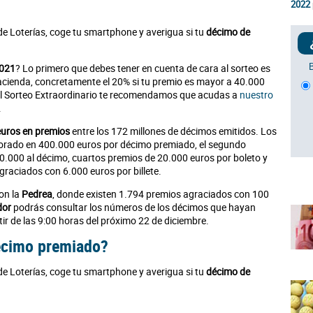
2022
de Loterías, coge tu smartphone y averigua si tu
décimo de
2021
? Lo primero que debes tener en cuenta de cara al sorteo es
acienda, concretamente el 20% si tu premio es mayor a 40.000
 el Sorteo Extraordinario te recomendamos que acudas a
nuestro
.
euros en premios
entre los 172 millones de décimos emitidos. Los
lorado en 400.000 euros por décimo premiado, el segundo
0.000 al décimo, cuartos premios de 20.000 euros por boleto y
raciados con 6.000 euros por billete.
on la
Pedrea
, donde existen 1.794 premios agraciados con 100
dor
podrás consultar los números de los décimos que hayan
ir de las 9:00 horas del próximo 22 de diciembre.
décimo premiado?
de Loterías, coge tu smartphone y averigua si tu
décimo de