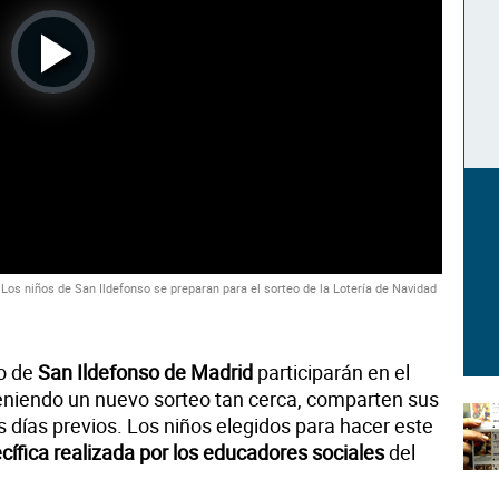
Play
Video
Los niños de San Ildefonso se preparan para el sorteo de la Lotería de Navidad
do de
San Ildefonso de Madrid
participarán en el
eniendo un nuevo sorteo tan cerca, comparten sus
 días previos. Los niños elegidos para hacer este
cífica realizada por los educadores sociales
del