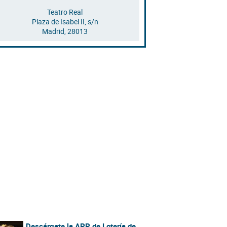
Teatro Real
Plaza de Isabel II, s/n
Madrid
,
28013
Descárgate la APP de Lotería de