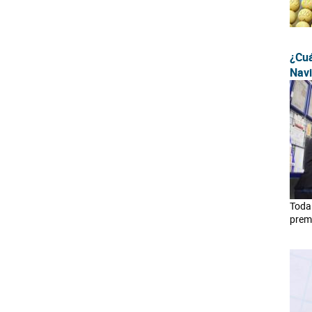
¿Cuá
Nav
Toda 
prem