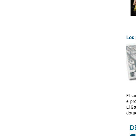
Los 
El
so
el pr
El
Go
dota