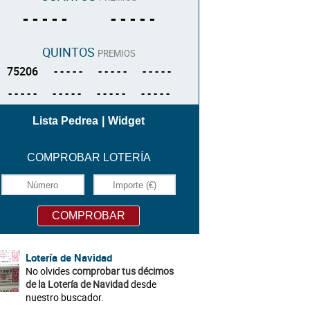
- - - - -
- - - - -
QUINTOS
PREMIOS
75206
- - - - -
- - - - -
- - - - -
- - - - -
- - - - -
- - - - -
- - - - -
Lista Pedrea
|
Widget
COMPROBAR LOTERÍA
Lotería de Navidad
No olvides
comprobar tus décimos
de la Lotería de Navidad
desde
nuestro buscador.