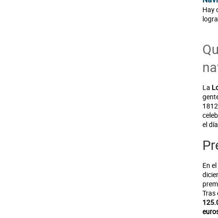
Hay 
logra
Qu
na
La
Lo
gente
1812
celeb
el dí
Pr
En el
dici
prem
Tras 
125.
euro