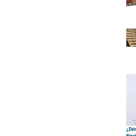
¿Dón
Nav