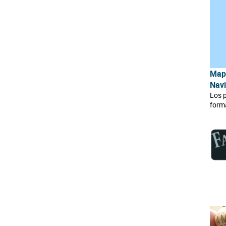
Mapa
Nav
Los 
forma