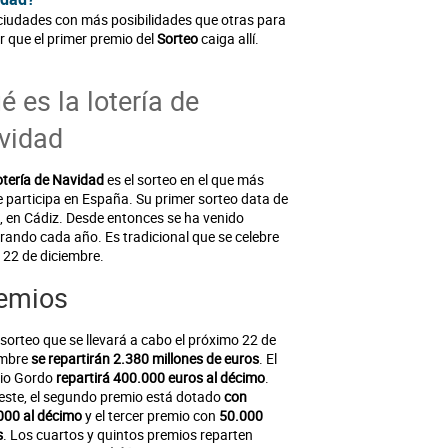
ciudades con más posibilidades que otras para
r que el primer premio del
Sorteo
caiga allí.
é es la lotería de
vidad
tería de Navidad
es el sorteo en el que más
 participa en España. Su primer sorteo data de
, en Cádiz. Desde entonces se ha venido
rando cada año. Es tradicional que se celebre
a 22 de diciembre.
emios
 sorteo que se llevará a cabo el próximo 22 de
embre
se repartirán 2.380 millones de euros
. El
io Gordo
repartirá 400.000 euros al décimo
.
este, el segundo premio está dotado
con
000 al décimo
y el tercer premio con
50.000
s
. Los cuartos y quintos premios reparten