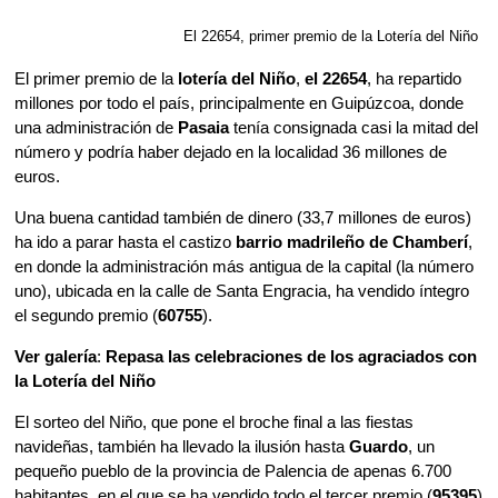
El 22654, primer premio de la Lotería del Niño
El primer premio de la
lotería del Niño
,
el 22654
, ha repartido
millones por todo el país, principalmente en Guipúzcoa, donde
una administración de
Pasaia
tenía consignada casi la mitad del
número y podría haber dejado en la localidad 36 millones de
euros.
Una buena cantidad también de dinero (33,7 millones de euros)
ha ido a parar hasta el castizo
barrio madrileño de Chamberí
,
en donde la administración más antigua de la capital (la número
uno), ubicada en la calle de Santa Engracia, ha vendido íntegro
el segundo premio (
60755
).
Ver galería
:
Repasa las celebraciones de los agraciados con
la
Lotería del Niño
El sorteo del Niño, que pone el broche final a las fiestas
navideñas, también ha llevado la ilusión hasta
Guardo
, un
pequeño pueblo de la provincia de Palencia de apenas 6.700
habitantes, en el que se ha vendido todo el tercer premio (
95395
)