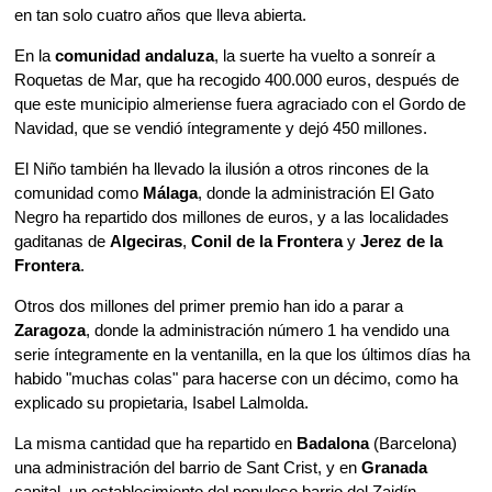
en tan solo cuatro años que lleva abierta.
En la
comunidad andaluza
, la suerte ha vuelto a sonreír a
Roquetas de Mar, que ha recogido 400.000 euros, después de
que este municipio almeriense fuera agraciado con el Gordo de
Navidad, que se vendió íntegramente y dejó 450 millones.
El Niño también ha llevado la ilusión a otros rincones de la
comunidad como
Málaga
, donde la administración El Gato
Negro ha repartido dos millones de euros, y a las localidades
gaditanas de
Algeciras
,
Conil de la Frontera
y
Jerez de la
Frontera
.
Otros dos millones del primer premio han ido a parar a
Zaragoza
, donde la administración número 1 ha vendido una
serie íntegramente en la ventanilla, en la que los últimos días ha
habido "muchas colas" para hacerse con un décimo, como ha
explicado su propietaria, Isabel Lalmolda.
La misma cantidad que ha repartido en
Badalona
(Barcelona)
una administración del barrio de Sant Crist, y en
Granada
capital, un establecimiento del populoso barrio del Zaidín.