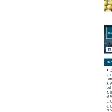
Otro
1.
¿
2.
E
Lot
3.
E
del
4.
E
el 
5.
E
6.
E
Niñ