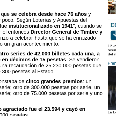
o que
se celebra desde hace 76 años
y
poco. Según Loterías y Apuestas del
fue
institucionalizado en 1941
", cuando se
r el entonces
Director General de Timbre y
nzó a celebrar hasta que se ha enraizado
mo un gran acontecimiento.
Lléva
resu
atro series de 42.000 billetes cada una, a
del 
do en décimos de 15 pesetas
. Se vendieron
Prem
n una recaudación de 25.230.000 pesetas que
0.300 pesetas al Estado.
constaba de
cinco grandes premios
: un
erie; otro de 300.000 pesetas por serie, un
erie; otro de 75.000 pesetas por serie y uno
 agraciado fue el 23.594 y cayó en
La
L
.000 pesetas.