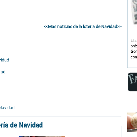
<<Más noticias de la lotería de Navidad>>
El 
pró
Gor
con
vidad
dad
 Navidad
ería de Navidad