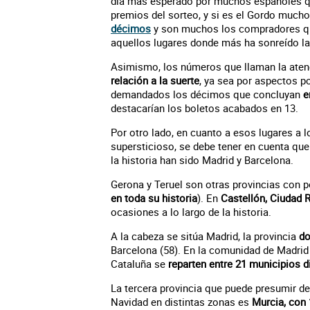
día más esperado por muchos españoles qu
premios del sorteo, y si es el Gordo much
décimos
y son muchos los compradores que,
aquellos lugares donde más ha sonreído la
Asimismo, los números que llaman la ate
relación a la suerte
, ya sea por aspectos p
demandados los décimos que concluyan
e
destacarían los boletos acabados en 13.
Por otro lado, en cuanto a esos lugares a 
supersticioso, se debe tener en cuenta que
la historia han sido Madrid y Barcelona.
Gerona y Teruel son otras provincias con p
en toda su historia
). En
Castellón, Ciudad R
ocasiones a lo largo de la historia.
A la cabeza se sitúa Madrid, la provincia
do
Barcelona (58). En la comunidad de Madrid 
Cataluña se
reparten entre 21 municipios d
La tercera provincia que puede presumir d
Navidad en distintas zonas es
Murcia, con