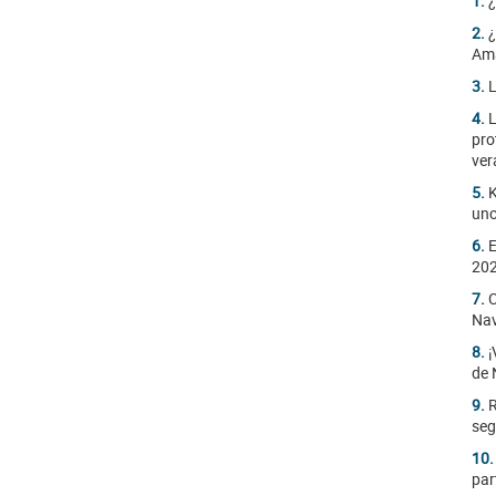
1.
¿
2.
¿
Am
3.
L
4.
L
pro
ver
5.
K
uno
6.
E
20
7.
C
Nav
8.
¡
de 
9.
R
seg
10
par