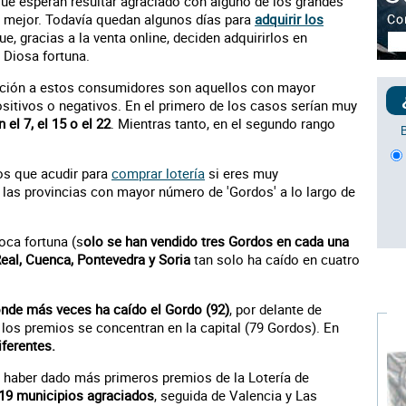
e esperan resultar agraciado con alguno de los grandes
o mejor. Todavía quedan algunos días para
adquirir los
 gracias a la venta online, deciden adquirirlos en
 Diosa fortuna.
nción a estos consumidores son aquellos con mayor
ositivos o negativos. En el primero de los casos serían muy
n el 7, el 15 o el 22
. Mientras tanto, en el segundo rango
los que acudir para
comprar lotería
si eres muy
 las provincias con mayor número de 'Gordos' a lo largo de
oca fortuna (s
olo se han vendido tres Gordos en cada una
eal, Cuenca, Pontevedra y Soria
tan solo ha caído en cuatro
nde más veces ha caído el Gordo (92)
, por delante de
los premios se concentran en la capital (79 Gordos). En
iferentes.
e haber dado más primeros premios de la Lotería de
 19 municipios agraciados
, seguida de Valencia y Las