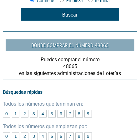
Contiene
Empieza
Termina
DÓNDE COMPRAR EL NÚMERO
48065
Puedes comprar el número
48065
en las siguientes administraciones de Loterías
Búsquedas rápidas
Todos los números que terminan en:
0
1
2
3
4
5
6
7
8
9
Todos los números que empiezan por:
0
1
2
3
4
5
6
7
8
9