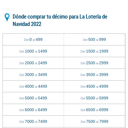
Dónde comprar tu décimo para La Lotería de
Navidad 2022
0
499
500
999
Del
al
Del
al
1000
1499
1500
1999
Del
al
Del
al
2000
2499
2500
2999
Del
al
Del
al
3000
3499
3500
3999
Del
al
Del
al
4000
4499
4500
4999
Del
al
Del
al
5000
5499
5500
5999
Del
al
Del
al
6000
6499
6500
6999
Del
al
Del
al
7000
7499
7500
7999
Del
al
Del
al