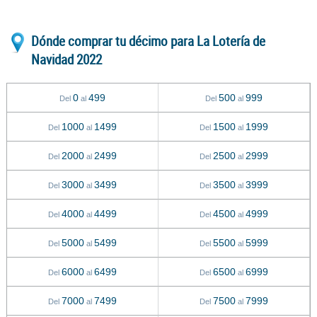
Dónde comprar tu décimo para La Lotería de
Navidad 2022
0
499
500
999
Del
al
Del
al
1000
1499
1500
1999
Del
al
Del
al
2000
2499
2500
2999
Del
al
Del
al
3000
3499
3500
3999
Del
al
Del
al
4000
4499
4500
4999
Del
al
Del
al
5000
5499
5500
5999
Del
al
Del
al
6000
6499
6500
6999
Del
al
Del
al
7000
7499
7500
7999
Del
al
Del
al