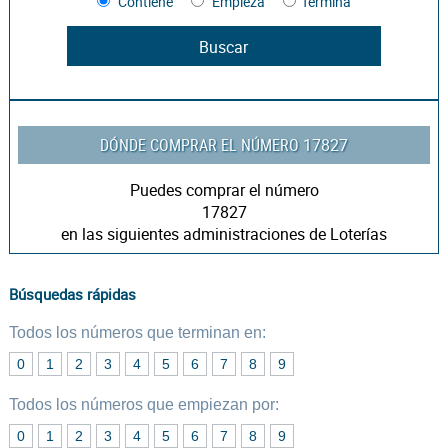
Contiene
Empieza
Termina
DÓNDE COMPRAR EL NÚMERO
17827
Puedes comprar el número
17827
en las siguientes administraciones de Loterías
Búsquedas rápidas
Todos los números que terminan en:
0
1
2
3
4
5
6
7
8
9
Todos los números que empiezan por:
0
1
2
3
4
5
6
7
8
9