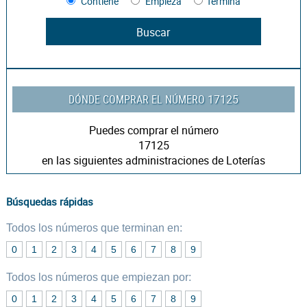
Contiene
Empieza
Termina
DÓNDE COMPRAR EL NÚMERO
17125
Puedes comprar el número
17125
en las siguientes administraciones de Loterías
Búsquedas rápidas
Todos los números que terminan en:
0
1
2
3
4
5
6
7
8
9
Todos los números que empiezan por:
0
1
2
3
4
5
6
7
8
9